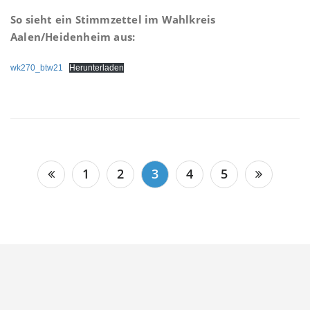
So sieht ein Stimmzettel im Wahlkreis
Aalen/Heidenheim aus:
wk270_btw21
Herunterladen
Seitennummerierung
1
2
3
4
5
der
Beiträge