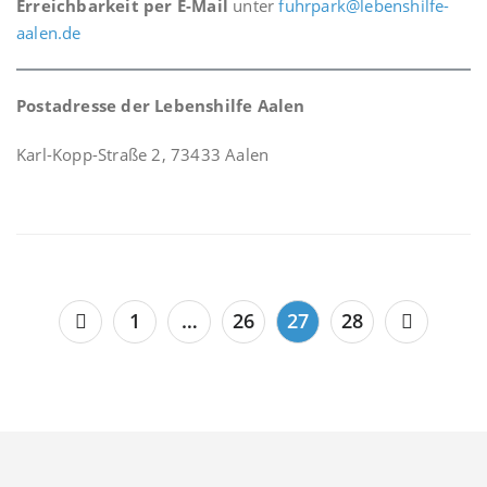
Erreichbarkeit per E-Mail
unter
fuhrpark@lebenshilfe-
aalen.de
Postadresse der Lebenshilfe Aalen
Karl-Kopp-Straße 2, 73433 Aalen
Seitennummerierung
1
…
26
27
28
der
Beiträge