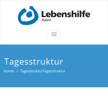
TOGGLE
NAVIGATION
Tagesstruktur
Home
/
Tagesstruktur
Tagesstruktur