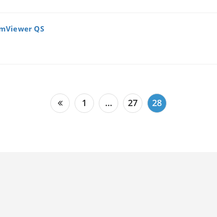
mViewer QS
1
…
27
28