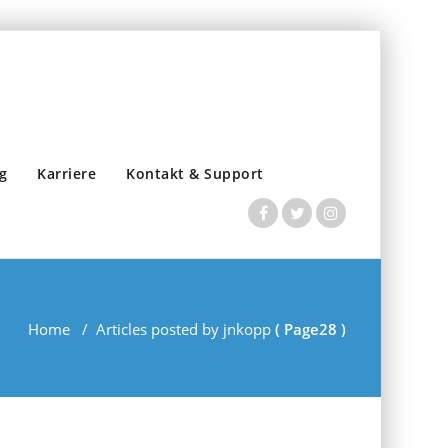
g
Karriere
Kontakt & Support
Home
/
Articles posted by jnkopp
( Page28 )