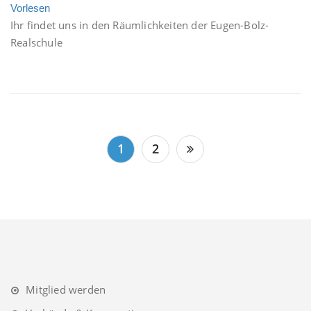
Vorlesen
Ihr findet uns in den Räumlichkeiten der Eugen-Bolz-
Realschule
Seitennummerierung
1
2
der
Beiträge
Mitglied werden