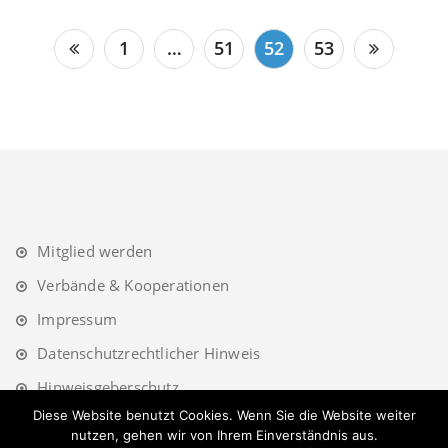
Seitennummerierung
1
…
51
52
53
der
Beiträge
Mitglied werden
Verbände & Kooperationen
Impressum
Datenschutzrechtlicher Hinweis
Hinweisgeberschutz
Diese Website benutzt Cookies. Wenn Sie die Website weiter
nutzen, gehen wir von Ihrem Einverständnis aus.