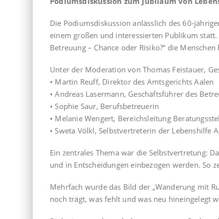
Podiumsdiskussion zum Jubiläum von Lebens
Die Podiumsdiskussion anlässlich des 60-jährige
einem großen und interessierten Publikum statt.
Betreuung – Chance oder Risiko?“ die Menschen 
Unter der Moderation von Thomas Feistauer, Gesc
• Martin Reuff, Direktor des Amtsgerichts Aalen
• Andreas Lasermann, Geschäftsführer des Betre
• Sophie Saur, Berufsbetreuerin
• Melanie Wengert, Bereichsleitung Beratungsste
• Sweta Völkl, Selbstvertreterin der Lebenshilfe 
Ein zentrales Thema war die Selbstvertretung: D
und in Entscheidungen einbezogen werden. So zei
Mehrfach wurde das Bild der „Wanderung mit Ru
noch trägt, was fehlt und was neu hineingelegt w