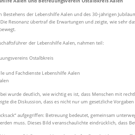
hilfe Aalen und Betreuungsverein Ostalbkreis Aalen
n Bestehens der Lebenshilfe Aalen und des 30-jährigen Jubiläu
 Die Resonanz übertraf die Erwartungen und zeigte, wie sehr d
bewegt.
häftsführer der Lebenshilfe Aalen, nahmen teil:
uungsvereins Ostalbkreis
lle und Fachdienste Lebenshilfe Aalen
Aalen
abei wurde deutlich, wie wichtig es ist, dass Menschen mit rec
gte die Diskussion, dass es nicht nur um gesetzliche Vorgaben 
cksack“ aufgegriffen: Betreuung bedeutet, gemeinsam unterwe
erden muss. Dieses Bild veranschaulichte eindrücklich, dass Bet