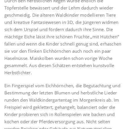
Durch den herbstlichen Regen wurde endlich die
Töpferstelle bewässert und der Lehm dadurch wieder
geschmeidig. Die älteren Waldkinder modellieren Tiere
und kreative Fantasiewesen in 3D, die Jüngeren widmen
sich dem Urspiel und fördern dadurch ihre Sinne. Die
mächtige Eiche lässt ihre schönen Früchte „mit Hütchen“
fallen und wenn die Kinder schnell genug sind, erhaschen
sie vor den flinken Eichhörnchen auch noch ein paar
Haselnüsse. Maiskolben wurden schon vorige Woche
gesammelt. Aus diesen Schätzen entstehen kunstvolle
Herbstlichter.
Ein Fingerspiel vom Eichhörnchen, die Begutachtung und
Bestimmung der letzten Blumen und herbstliche Lieder
runden den Waldkindergartentag im Morgenkreis ab. Im
Freispiel wird geklettert, gehangelt, balanciert oder die
Kinder probieren sich in Rollenspielen wie backen und
kochen oder der Pferdeversorgung aus. Nicht selten
werden Brücken oder Gebäude aus Naturmaterialien