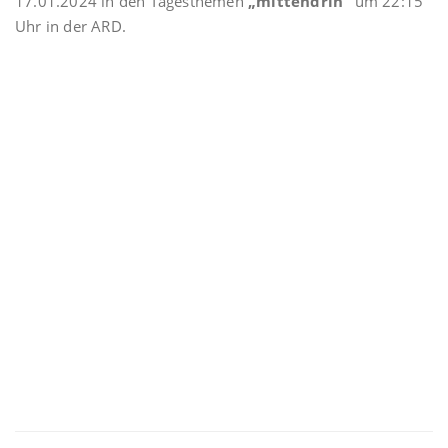
17.01.2024 in den Tagesthemen
„mittendrin“
um 22:15
Uhr in der ARD.